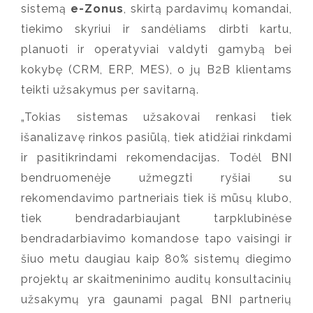
sistemą
e-Zonus
, skirtą pardavimų komandai,
tiekimo skyriui ir sandėliams dirbti kartu,
planuoti ir operatyviai valdyti gamybą bei
kokybę (CRM, ERP, MES), o jų B2B klientams
teikti užsakymus per savitarną.
„
Tokias sistemas užsakovai renkasi tiek
išanalizavę rinkos pasiūlą, tiek atidžiai rinkdami
ir pasitikrindami rekomendacijas. Todėl BNI
bendruomenėje užmegzti ryšiai su
rekomendavimo partneriais tiek iš mūsų klubo,
tiek bendradarbiaujant tarpklubinėse
bendradarbiavimo komandose tapo vaisingi ir
šiuo metu daugiau kaip 80% sistemų diegimo
projektų ar skaitmeninimo auditų konsultacinių
užsakymų yra gaunami pagal BNI partnerių