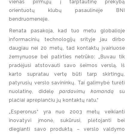
vienas pirmųjų į tarptautinę prekybą
orientuotų klubų pasaulinėje BNI
bendruomenėje.
Renata pasakoja, kad tuo metu globalioje
informacinių technologijų srityje jau dirbo
daugiau nei 20 metų, tad kontaktų įvairiuose
žemynuose bei patirties netrūko: „Buvau tik
pradėjusi atstovauti savo šeimos verslą. Iš
karto supratau vertę būti tarp skirtingų,
patyrusių verslo savininkų. Tai galimybė turėti
nuolatinę, didelę
pardavimų komandą
su
plačiai aprėpiančiu jų kontaktų ratu.
“
„Esperonus“ yra nuo 2003 metų veikianti
inovatyvi įmonė, sukūrusi, plėtojanti bei
diegianti savo produktą – verslo valdymo