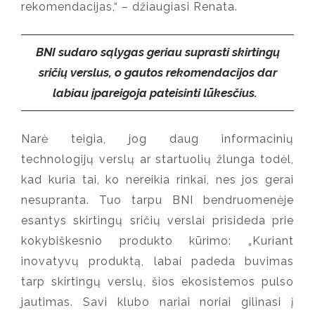
rekomendacijas,
“ – džiaugiasi Renata.
BNI sudaro sąlygas geriau suprasti skirtingų
sričių verslus, o gautos rekomendacijos dar
labiau įpareigoja pateisinti lūkesčius.
Narė teigia, jog
daug informacinių
technologijų verslų ar startuolių žlunga todėl,
kad kuria tai, ko nereikia rinkai, nes jos gerai
nesupranta. Tuo tarpu BNI bendruomenėje
esantys skirtingų sričių verslai prisideda prie
kokybiškesnio produkto kūrimo: „Kuriant
inovatyvų produktą, labai padeda buvimas
tarp skirtingų verslų, šios ekosistemos pulso
jautimas. Savi klubo nariai noriai gilinasi į