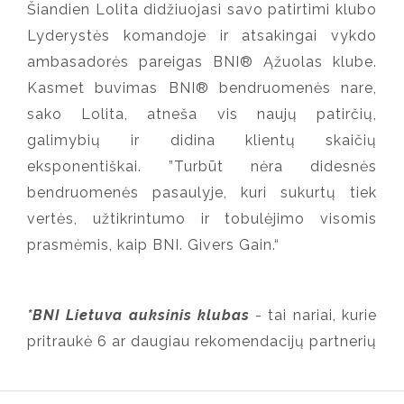
Šiandien Lolita didžiuojasi savo patirtimi klubo
Lyderystės komandoje ir atsakingai vykdo
ambasadorės pareigas BNI® Ąžuolas klube.
Kasmet buvimas BNI® bendruomenės nare,
sako Lolita, atneša vis naujų patirčių,
galimybių ir didina klientų skaičių
eksponentiškai. ”Turbūt nėra didesnės
bendruomenės pasaulyje, kuri sukurtų tiek
vertės, užtikrintumo ir tobulėjimo visomis
prasmėmis, kaip BNI. Givers Gain.“
*BNI Lietuva auksinis klubas
- tai nariai, kurie
pritraukė 6 ar daugiau rekomendacijų partnerių