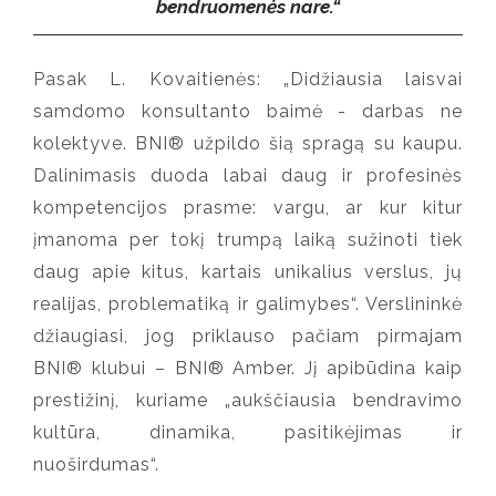
bendruomenės nare.“
Pasak L. Kovaitienės: „Didžiausia laisvai
samdomo konsultanto baimė - darbas ne
kolektyve. BNI® užpildo šią spragą su kaupu.
Dalinimasis duoda labai daug ir profesinės
kompetencijos prasme: vargu, ar kur kitur
įmanoma per tokį trumpą laiką sužinoti tiek
daug apie kitus, kartais unikalius verslus, jų
realijas, problematiką ir galimybes“. Verslininkė
džiaugiasi, jog priklauso pačiam pirmajam
BNI® klubui – BNI® Amber. Jį apibūdina kaip
prestižinį, kuriame „aukščiausia bendravimo
kultūra, dinamika, pasitikėjimas ir
nuoširdumas“.