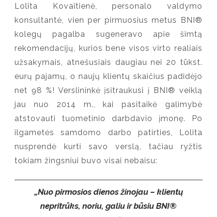
Lolita Kovaitienė, personalo valdymo
konsultantė, vien per pirmuosius metus BNI®
kolegų pagalba sugeneravo apie šimtą
rekomendacijų, kurios bene visos virto realiais
užsakymais, atnešusiais daugiau nei 20 tūkst.
eurų pajamų, o naujų klientų skaičius padidėjo
net 98 %! Verslininkė įsitraukusi į BNI® veiklą
jau nuo 2014 m., kai pasitaikė galimybė
atstovauti tuometinio darbdavio įmonę. Po
ilgametės samdomo darbo patirties, Lolita
nusprendė kurti savo verslą, tačiau ryžtis
tokiam žingsniui buvo visai nebaisu:
„Nuo pirmosios dienos žinojau – klientų
nepritrūks, noriu, galiu ir būsiu BNI®