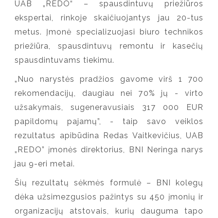
UAB „REDO“ – spausdintuvų priežiūros
ekspertai, rinkoje skaičiuojantys jau 20-tus
metus. Įmonė specializuojasi biuro technikos
priežiūra, spausdintuvų remontu ir kasečių
spausdintuvams tiekimu.
„Nuo narystės pradžios gavome virš 1 700
rekomendacijų, daugiau nei 70% jų - virto
užsakymais, sugeneravusiais 317 000 EUR
papildomų pajamų”, - taip savo veiklos
rezultatus apibūdina Redas Vaitkevičius, UAB
„REDO” įmonės direktorius, BNI Neringa narys
jau 9-eri metai.
Šių rezultatų sėkmės formulė – BNI kolegų
dėka užsimezgusios pažintys su 450 įmonių ir
organizacijų atstovais, kurių dauguma tapo