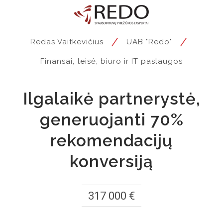
/
/
Redas Vaitkevičius
UAB "Redo"
Finansai, teisė, biuro ir IT paslaugos
Ilgalaikė partnerystė,
generuojanti 70%
rekomendacijų
konversiją
317 000 €