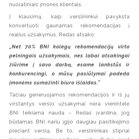
nuolatiniais įmonės klientais.
Į klausimą, kaip verslininkui pavyksta
konvertuoti gaunamas rekomendacijas į
realius užsakymus, Redas atsako:
„Net 70% BNI kolegų rekomendacijų virto
pelningais užsakymais, nes labai atsakingai
žiūrime į savo darbą, esame lankstūs ir
konkurencingi, o mūsų pasiūlymai padeda
įmonėms sumažinti biuro išlaidas.”
Tačiau generuojamos rekomendacijos ir iš jų
virstantys verslo užsakymai nėra vienintelė
BNI teikiama nauda – Redas įvardina, jog
būdamas BNI nariu įgijo daugiau pasitikėjimo
plečiant verslą. Be to, verslininkas stipriai