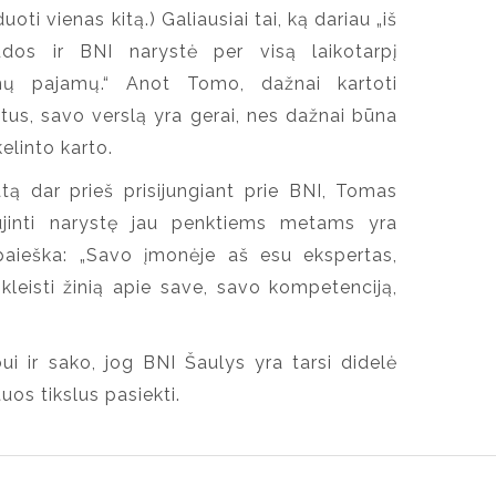
ti vienas kitą.) Galiausiai tai, ką dariau „iš
udos ir BNI narystė per visą laikotarpį
ų pajamų.“ Anot Tomo, dažnai kartoti
tus, savo verslą yra gerai, nes dažnai būna
kelinto karto.
tą dar prieš prisijungiant prie BNI, Tomas
ujinti narystę jau penktiems metams yra
 paieška: „Savo įmonėje aš esu ekspertas,
kleisti žinią apie save, savo kompetenciją,
i ir sako, jog BNI Šaulys yra tarsi didelė
tuos tikslus pasiekti.