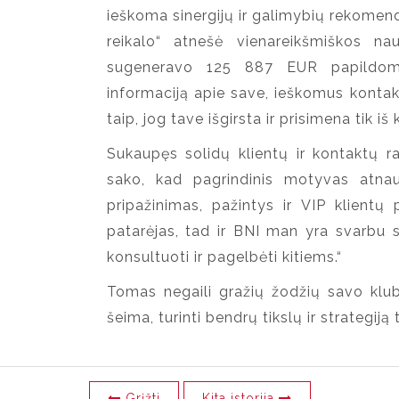
ieškoma sinergijų ir galimybių rekomenduo
reikalo“ atnešė vienareikšmiškos na
sugeneravo 125 887 EUR papildom
informaciją apie save, ieškomus kontak
taip, jog tave išgirsta ir prisimena tik iš 
Sukaupęs solidų klientų ir kontaktų ra
sako, kad pagrindinis motyvas atna
pripažinimas, pažintys ir VIP klientų
patarėjas, tad ir BNI man yra svarbu s
konsultuoti ir pagelbėti kitiems.“
Tomas negaili gražių žodžių savo klubu
šeima, turinti bendrų tikslų ir strategiją 
Grįžti
Kita istorija