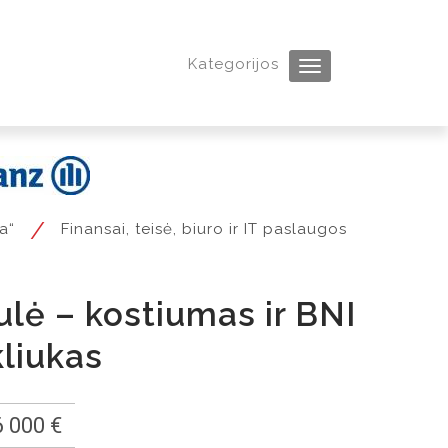
Kategorijos
Toggle
navigation
/
a“
Finansai, teisė, biuro ir IT paslaugos
ė – kostiumas ir BNI
liukas
 000 €