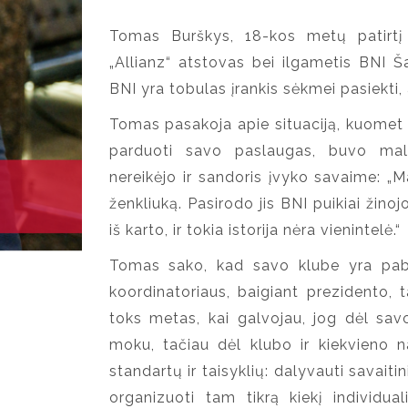
Tomas Burškys, 18-kos metų patirtį 
„Allianz“ atstovas bei ilgametis BNI Š
BNI yra tobulas įrankis sėkmei pasiekti
Tomas pasakoja apie situaciją, kuomet 
parduoti savo paslaugas, buvo malo
nereikėjo ir sandoris įvyko savaime: 
ženkliuką. Pasirodo jis BNI puikiai žinoj
iš karto, ir tokia istorija nėra vienintelė.“
Tomas sako, kad savo klube yra pabu
koordinatoriaus, baigiant prezidento,
toks metas, kai galvojau, jog dėl savo
moku, tačiau dėl klubo ir kiekvieno n
standartų ir taisyklių: dalyvauti savai
organizuoti tam tikrą kiekį individual