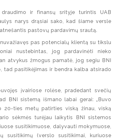
draudimo ir finansų srityje turintis UAB
aulys narys drąsiai sako, kad šiame versle
, atnešantis pastovų pardavimų srautą.
nuvažiavęs pas potencialų klientą su tikslu
niai nustebintas, jog pardavinėti nieko
„Man atvykus žmogus pamatė, jog segiu BNI
o, tad pasitikėjimas ir bendra kalba atsirado
vojęs įvairiose rolėse, pradedant svečių
 tad BNI sistemą išmano labai gerai: „Buvo
 20-ties metų patirties viską žinau, viską
ario sėkmės turėjau laikytis BNI sistemos
tiniuose susitikimuose, dalyvauti mokymuose,
ių susitikimų (verslo susitikimai, kuriuose