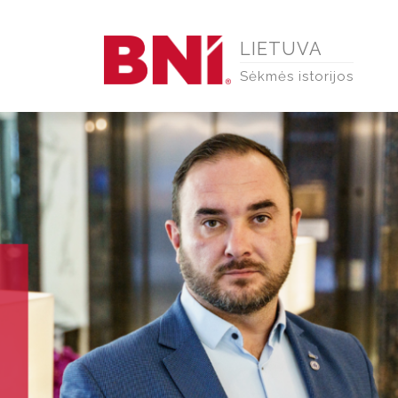
Pereiti
į
LIETUVA
pagrindinį
Sėkmės istorijos
turinį