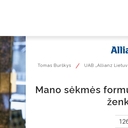
/
Tomas Burškys
UAB „Allianz Lietuv
Mano sėkmės formul
ženk
126